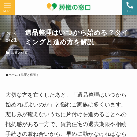
MENU
TEL
遺品整理はいつから始める？タイ
2026
5/21
ミングと進め方を解説
法要と供養
ホーム
法要と供養
大切な方を亡くしたあと、「遺品整理はいつから
始めればよいのか」と悩むご家族は多くいます。
悲しみが癒えないうちに片付けを進めることへの
抵抗感がある一方で、賃貸住宅の退去期限や相続
手続きの兼ね合いから、早めに動かなければなら